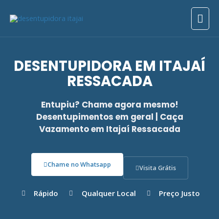
Ir
Men
para
o
prin
conteúdo
DESENTUPIDORA EM ITAJAÍ
RESSACADA
Entupiu? Chame agora mesmo!
Desentupimentos em geral | Caça
Vazamento em Itajaí Ressacada
Chame no Whatsapp
Visita Grátis
Rápido
Qualquer Local
Preço Justo