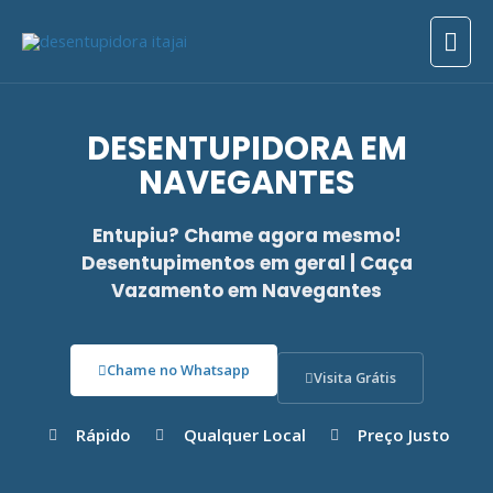
Ir
Men
para
o
prin
conteúdo
DESENTUPIDORA EM
NAVEGANTES
Entupiu? Chame agora mesmo!
Desentupimentos em geral | Caça
Vazamento em Navegantes
Chame no Whatsapp
Visita Grátis
Rápido
Qualquer Local
Preço Justo