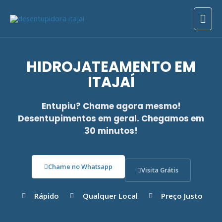
Ir
Men
para
o
prin
conteúdo
HIDROJATEAMENTO EM
ITAJAÍ
Entupiu? Chame agora mesmo!
Desentupimentos em geral. Chegamos em
30 minutos!
Chame no Whatsapp
Visita Grátis
Rápido
Qualquer Local
Preço Justo