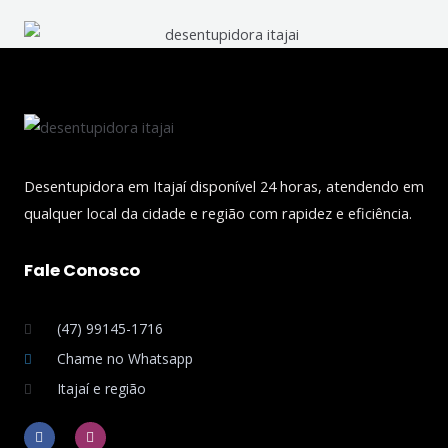
Desentupidora em Itajaí disponível 24 horas, atendendo em
qualquer local da cidade e região com rapidez e eficiência.
Fale Conosco
(47) 99145-1716
Chame no Whatsapp
Itajaí e região
F
I
a
n