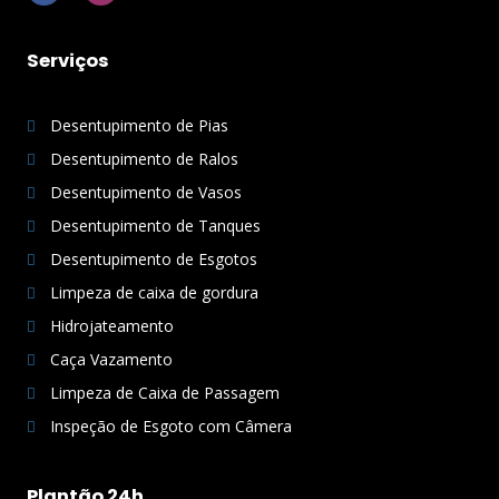
c
s
e
t
b
a
o
g
Serviços
o
r
k
a
-
m
f
Desentupimento de Pias
Desentupimento de Ralos
Desentupimento de Vasos
Desentupimento de Tanques
Desentupimento de Esgotos
Limpeza de caixa de gordura
Hidrojateamento
Caça Vazamento
Limpeza de Caixa de Passagem
Inspeção de Esgoto com Câmera
Plantão 24h